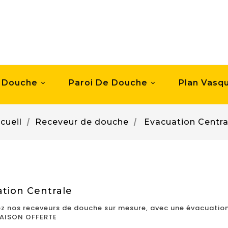
 Douche
Paroi De Douche
Plan Vasq


cueil
Receveur de douche
Evacuation Centra
tion Centrale
z nos receveurs de douche sur mesure, avec une évacuation
RAISON OFFERTE