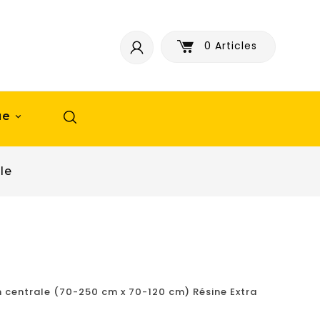
0
Articles
ue

le
 centrale (70-250 cm x 70-120 cm) Résine Extra