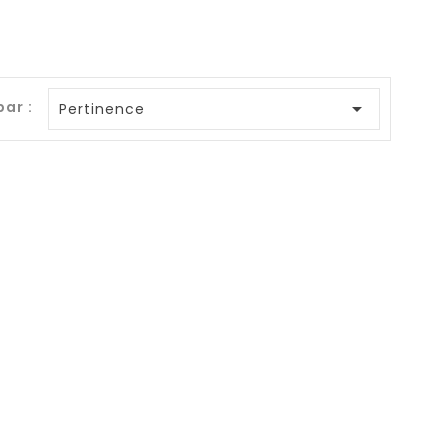
par :

Pertinence