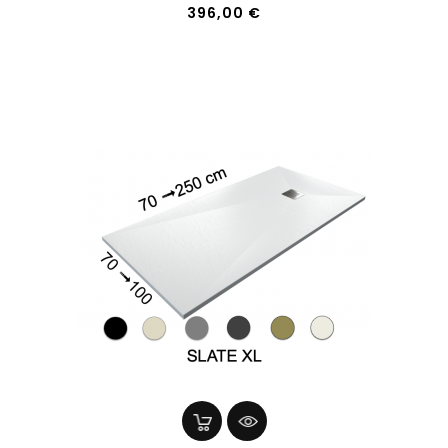
396,00 €