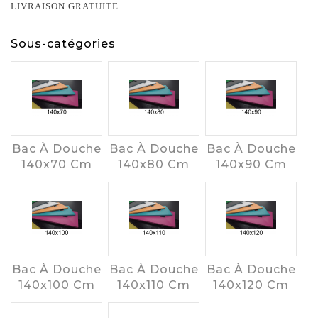
LIVRAISON GRATUITE
Sous-catégories
Bac À Douche
Bac À Douche
Bac À Douche
140x70 Cm
140x80 Cm
140x90 Cm
Bac À Douche
Bac À Douche
Bac À Douche
140x100 Cm
140x110 Cm
140x120 Cm