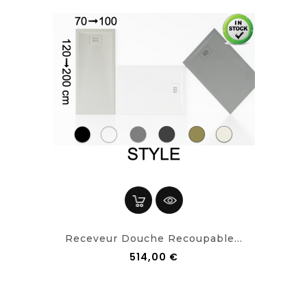
Receveur Douche Recoupable...
514,00 €