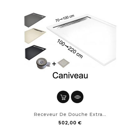
Receveur De Douche Extra...
502,00 €