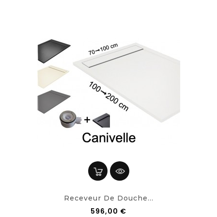
Receveur De Douche...
596,00 €