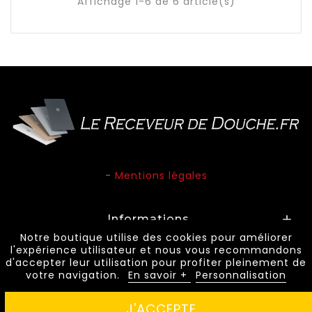
Affichage 1-6 de 6 article(s)
-
Mentions légales
Informations

Notre boutique utilise des cookies pour améliorer
l'expérience utilisateur et nous vous recommandons
d'accepter leur utilisation pour profiter pleinement de
© 2026 - Le Receveur de Douche. Tous droits
votre navigation.
En savoir +
Personnalisation
réservés.
J'ACCEPTE