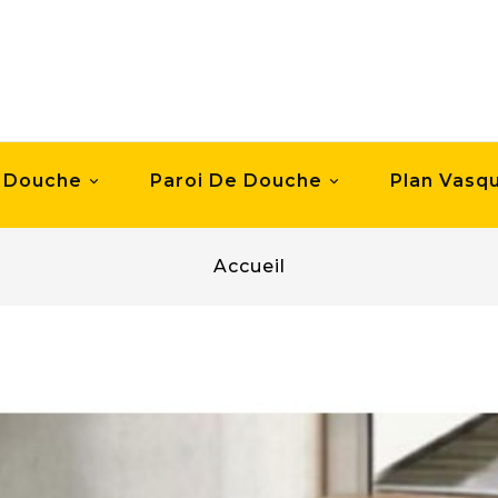
 Douche
Paroi De Douche
Plan Vasq


Accueil