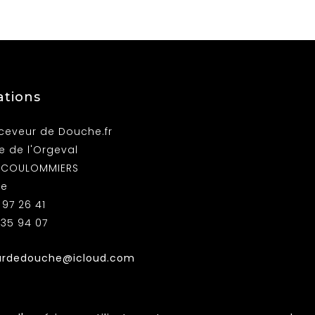
ations
ceveur de Douche.fr
ue de l'Orgeval
0 COULOMMIERS
ce
 97 26 41
 35 94 07
urdedouche@icloud.com