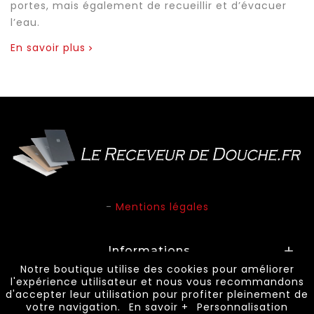
portes, mais également de recueillir et d’évacuer
l’eau.
En savoir plus
-
Mentions légales
Informations

Notre boutique utilise des cookies pour améliorer
l'expérience utilisateur et nous vous recommandons
d'accepter leur utilisation pour profiter pleinement de
© 2026 - Le Receveur de Douche. Tous droits
votre navigation.
En savoir +
Personnalisation